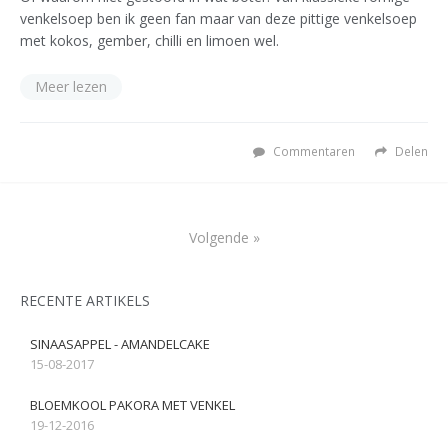
venkelsoep ben ik geen fan maar van deze pittige venkelsoep
met kokos, gember, chilli en limoen wel.
Meer lezen
Commentaren
Delen
Volgende »
RECENTE ARTIKELS
SINAASAPPEL - AMANDELCAKE
15-08-2017
BLOEMKOOL PAKORA MET VENKEL
19-12-2016