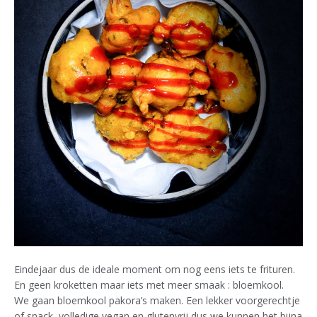
Eindejaar dus de ideale moment om nog eens iets te frituren.
En geen kroketten maar iets met meer smaak : bloemkool.
We gaan bloemkool pakora’s maken. Een lekker voorgerechtje
of snack, volledige vegan en glutenvrij dus we kunnen het bijna